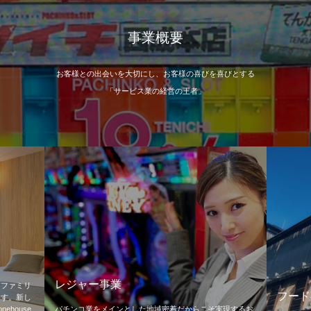
事業概要
お客様との出会いを大切にし、お客様の喜びを喜びとする
「サービス業の経営の王者」
宿泊事
ワンルー
フード事業
ータイプ
実現するお
くインテリ