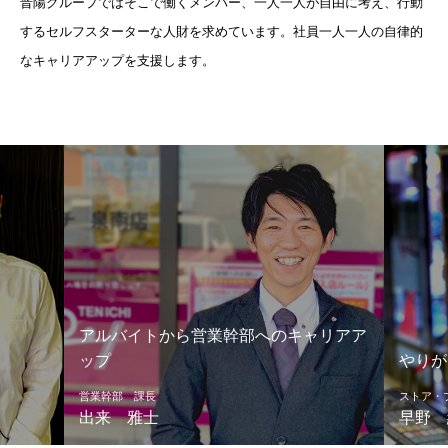
晋陽グループではそこで働くメンバー、一人一人が自由に考え、行動
するセルフスターターな人財を求めています。社員一人一人の自律的
なキャリアアップを支援します。
リアア
やりがいを発揮できる職場だからこそ
お客様
ストア・プロリーダー
ストア・
早野 綾
岸田 