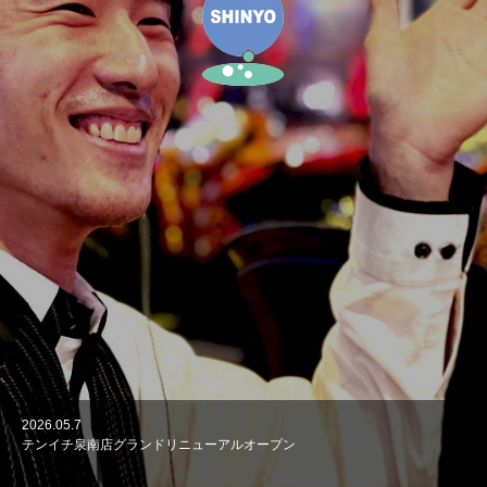
2026.05.7
2026.01.6
2025.10.14
2025.09.2
2025.08.12
テンイチ泉南店グランドリニューアルオープン
営業研修合宿を行いました。
清掃活動を行いました
清掃活動を行いました
テンイチ西成本店は62周年を迎えました